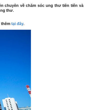
ên chuyên về chăm sóc ung thư tiên tiến và
ung thư.
̉o thêm
tại đây
.