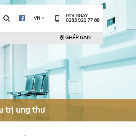
GỌI NGAY
VN
0283 920 77 88
GHÉP GAN
 trị ung thư