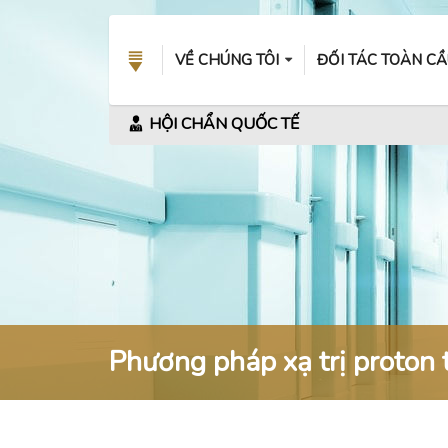
VỀ CHÚNG TÔI
ĐỐI TÁC TOÀN C
HỘI CHẨN QUỐC TẾ
Phương pháp xạ trị proton t