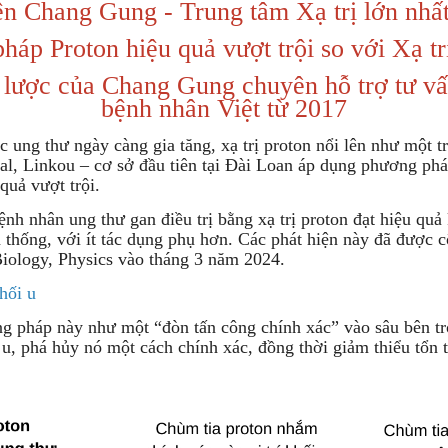
ện Chang Gung - Trung tâm Xạ trị lớn nhấ
háp Proton hiệu quả vượt trội so với Xạ tr
ược của Chang Gung chuyên hỗ trợ tư vấn,
bệnh nhân Việt từ 2017
g thư ngày càng gia tăng, xạ trị proton nổi lên như một tr
 Linkou – cơ sở đầu tiên tại Đài Loan áp dụng phương pháp 
quả vượt trội.
h nhân ung thư gan điều trị bằng xạ trị proton đạt hiệu quả k
n thống, với ít tác dụng phụ hơn. Các phát hiện này đã được c
Biology, Physics vào tháng 3 năm 2024.
hối u
 pháp này như một “đòn tấn công chính xác” vào sâu bên tro
 u, phá hủy nó một cách chính xác, đồng thời giảm thiểu tổn 