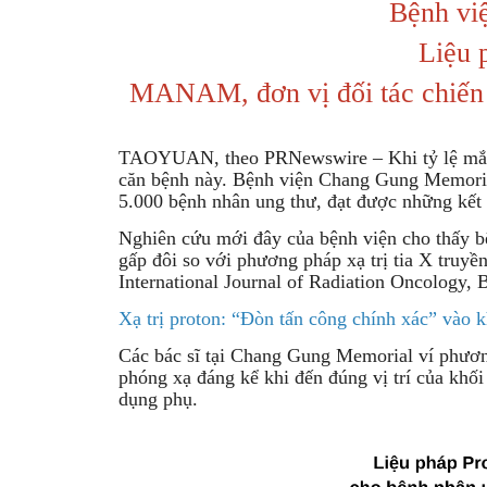
Bệnh vi
Liệu p
MANAM, đơn vị đối tác chiến l
TAOYUAN, theo PRNewswire – Khi tỷ lệ mắc un
căn bệnh này. Bệnh viện Chang Gung Memorial,
5.000 bệnh nhân ung thư, đạt được những kết 
Nghiên cứu mới đây của bệnh viện cho thấy bện
gấp đôi so với phương pháp xạ trị tia X truyề
International Journal of Radiation Oncology, 
Xạ trị proton: “Đòn tấn công chính xác” vào k
Các bác sĩ tại Chang Gung Memorial ví phương
phóng xạ đáng kể khi đến đúng vị trí của khối
dụng phụ.