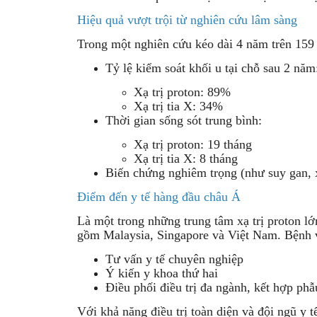
Hiệu quả vượt trội từ nghiên cứu lâm sàng
Trong một nghiên cứu kéo dài 4 năm trên 159 bệ
Tỷ lệ kiểm soát khối u tại chỗ sau 2 năm
Xạ trị proton: 89%
Xạ trị tia X: 34%
Thời gian sống sót trung bình:
Xạ trị proton: 19 tháng
Xạ trị tia X: 8 tháng
Biến chứng nghiêm trọng (như suy gan, x
Điểm đến y tế hàng đầu châu Á
Là một trong những trung tâm xạ trị proton l
gồm Malaysia, Singapore và Việt Nam. Bệnh v
Tư vấn y tế chuyên nghiệp
Ý kiến y khoa thứ hai
Điều phối điều trị đa ngành, kết hợp phẫ
Với khả năng điều trị toàn diện và đội ngũ 