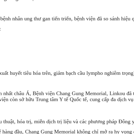
nh nhân ung thư gan tiến triển, bệnh viện đã so sánh hiệu quả
:
uất huyết tiêu hóa trên, giảm bạch cầu lympho nghiêm trọng
ớn nhất châu Á, Bệnh viện Chang Gung Memorial, Linkou đã t
iện còn sở hữu Trung tâm Y tế Quốc tế, cung cấp đa dịch vụ
u thuật, hóa trị, miễn dịch trị liệu và các phương pháp Đông 
y tế hàng đầu, Chang Gung Memorial không chỉ mở ra hy vọng