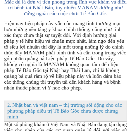
Mặc dù là đơn vị tiên phong trong lĩnh vực khám và điều
trị bệnh tại Nhật Bản, tuy nhiên MANAM dường như
đứng ngoài các cuộc chơi Tế Bào Gốc.
Hiện nay liệu pháp này vẫn còn mang tính thương mại
hơn những nền tảng y khoa chính thống, cũng như tính
xác thực chưa thật sự tuyệt đối. Với định hướng giải
pháp y tế hữu hiệu và chuẩn mực nhất, làm ngơ đến yếu
tố siêu lợi nhuận thì đây là một trong những lý do chính
thúc đẩy MANAM phải bình tĩnh và cẩn trọng trong việc
góp phần quảng bá
Liệu pháp Tế Bào Gốc. Dù vậy,
không có nghĩa là MANAM không quan tâm đến liệu
pháp Tế Bào Gốc tại Nhật hay Thái Lan, chỉ là không
quảng bá quá rầm rộ về liệu pháp này và luôn đảm bảo
các thông chúng tôi truyền tải đến khách hàng và bệnh
nhân thuộc phạm vi Y học cho phép.
Nhật bản và việt nam – thị trường sôi động cho các
2.
phương pháp điều trị Tế Bào Gốc
chưa được chứng
minh
Một số phòng khám ở Việt Nam và Nhật Bản đang tận dụng
việc cho phép của các cơ quan quản lý đối với việc sử