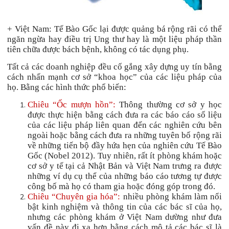
+ Việt Nam: Tế Bào Gốc lại được quảng bá rộng rãi có thể
ngăn ngừa hay điều trị Ung thư hay là một liệu pháp thần
tiên chữa được bách bệnh, không có tác dụng phụ.
Tất cả các doanh nghiệp đều cố gắng xây dựng uy tín bằng
cách nhấn mạnh cơ sở “khoa học” của các liệu pháp của
họ. Bằng các hình thức phổ biến:
Chiêu “Ốc mượn hồn”:
Thông thường cơ sở y học
được thực hiện bằng cách đưa ra các báo cáo số liệu
của các liệu pháp liên quan đến các nghiên cứu bên
ngoài hoặc bằng cách đưa ra những tuyên bố rộng rãi
về những tiến bộ đầy hứa hẹn của nghiên cứu Tế Bào
Gốc (Nobel 2012). Tuy nhiên, rất ít phòng khám hoặc
cơ sở y tế tại cả Nhật Bản và Việt Nam
trưng ra được
những ví dụ cụ thể của những báo cáo tương tự được
công bố mà họ có tham gia hoặc đóng góp trong đó.
Chiêu “Chuyên gia hóa”:
nhiều phòng khám làm nổi
bật kinh nghiệm và thông tin của các bác sĩ của họ,
nhưng các phòng khám ở Việt Nam dường như đưa
vấn đề này đi xa hơn bằng cách mô tả các bác sĩ là