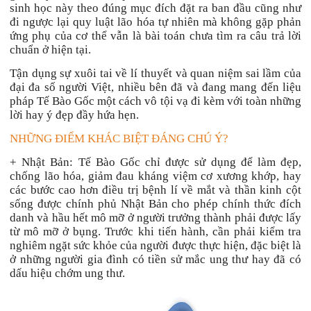
sinh học này theo đúng mục đích đặt ra ban đầu cũng như
đi ngược lại quy luật lão hóa tự nhiên mà không gặp phản
ứng phụ của cơ thể vẫn là bài toán chưa tìm ra câu trả lời
chuẩn ở hiện tại.
Tận dụng sự xuôi tai về lí thuyết và quan niệm sai lầm của
đại đa số người Việt, nhiều bên đã và đang mang đến liệu
pháp Tế Bào Gốc một cách vô tội vạ đi kèm với toàn những
lời hay ý đẹp đầy hứa hẹn.
NHỮNG ĐIỂM KHÁC BIỆT ĐÁNG CHÚ Ý?
+ Nhật Bản: Tế Bào Gốc chỉ được sử dụng để làm đẹp,
chống lão hóa, giảm đau kháng việm cơ xương khớp, hay
các bước cao hơn điều trị bệnh lí về mắt và thần kinh cột
sống được chính phủ Nhật Bản cho phép chính thức đích
danh và hầu hết mô mỡ ở người trưởng thành phải được lấy
từ mô mỡ ở bụng. Trước
khi tiến hành
,
cần
phải kiểm tra
nghiêm ngặt sức khỏe của người được thực hiện, đặc biệt là
ở những người gia đình có tiền sử mắc ung thư hay đã có
dấu hiệu chớm ung thư.