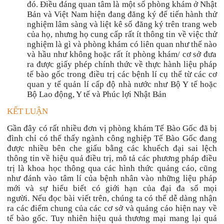
đó. Điều đáng quan tâm là một số phòng khám ở Nhật
Bản và Việt Nam hiện đang đăng ký để tiến hành thử
nghiệm lâm sàng và liệt kê số đăng ký trên trang web
của họ, nhưng họ cung cấp rất ít thông tin về việc thử
nghiệm là gì và phòng khám có liên quan như thế nào
và
hầu như không hoặc rất ít phòng khám
/ cơ sở đưa
ra được giấy phép chính thức về thực hành liệu pháp
tế bào gốc trong điều trị các bệnh lí cụ thể từ các cơ
quan y tế quản lí cấp độ nhà nước như Bộ Y tế hoặc
Bộ Lao động, Y tế và Phúc lợi Nhật Bản
KẾT LUẬN
Gần đây có rất nhiều đơn vị phòng khám Tế Bào Gốc đã bị
đình chỉ có thể thấy ngành công nghiệp Tế Bào Gốc đang
được nhiều bên che giấu bằng các khuếch đại sai lệch
thông tin về hiệu quả điều trị, mô tả các phương pháp điều
trị là khoa học thông qua các hình thức quảng cáo, cũng
như đánh vào tâm lí của bệnh nhân vào những liệu pháp
mới và sự hiểu biết có giới hạn của đại đa số mọi
người. Nếu đọc bài viết trên, chúng ta có thể dễ dàng nhận
ra các điểm chung của các cơ sở và quảng cáo hiện nay về
tế bào gốc. Tuy nhiên hiệu quả thương mại mang lại quá