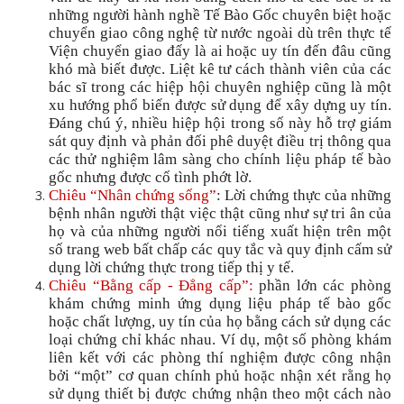
những người hành nghề Tế Bào Gốc chuyên biệt hoặc
chuyển giao công nghệ từ nước ngoài dù trên thực tế
Viện chuyển giao đấy là ai hoặc uy tín đến đâu cũng
khó mà biết được. Liệt kê tư cách thành viên của các
bác sĩ trong các hiệp hội chuyên nghiệp cũng là một
xu hướng phổ biến được sử dụng để xây dựng uy tín.
Đáng chú ý, nhiều hiệp hội trong số này hỗ trợ giám
sát quy định và phản đối phê duyệt điều trị thông qua
các thử nghiệm lâm sàng cho chính liệu pháp tế bào
gốc nhưng được cố tình phớt lờ.
Chiêu “Nhân chứng sống”
: Lời chứng thực của những
bệnh nhân người thật việc thật cũng như sự tri ân của
họ và của những người nổi tiếng xuất hiện trên một
số trang web bất chấp các quy tắc và quy định cấm sử
dụng lời chứng thực trong tiếp thị y tế.
Chiêu “Bằng cấp - Đẳng cấp”
:
phần lớn các phòng
khám chứng minh ứng dụng liệu pháp tế bào gốc
hoặc chất lượng, uy tín của họ bằng cách sử dụng các
loại chứng chỉ khác nhau. Ví dụ, một số phòng khám
liên kết với các phòng thí nghiệm được công nhận
bởi “một” cơ quan chính phủ hoặc nhận xét rằng họ
sử dụng thiết bị được chứng nhận theo một cách nào