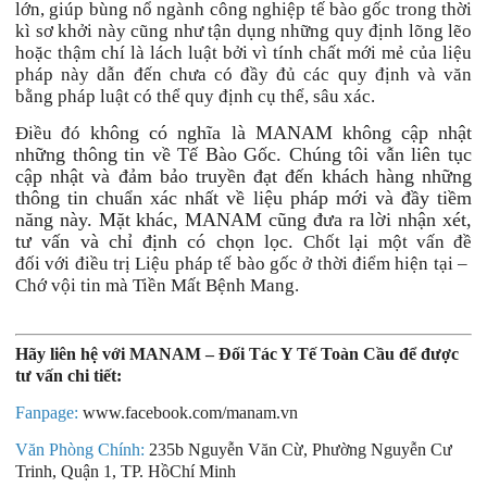
lớn, giúp bùng nổ ngành công nghiệp tế bào gốc trong thời
kì sơ khởi này cũng như tận dụng những quy định lõng lẽo
hoặc thậm chí là lách luật bởi vì tính chất mới mẻ của liệu
pháp này dẫn đến chưa có đầy đủ các quy định và văn
bằng pháp luật có thể quy định cụ thể, sâu xác.
không có nghĩa là MANAM không cập nhật
Điều đó
những thông tin về Tế Bào Gốc. Chúng tôi vẫn liên tục
cập nhật và đảm bảo truyền đạt đến khách hàng những
thông tin chuẩn xác nhất về liệu pháp mới và đầy tiềm
năng này. Mặt khác, MANAM cũng đưa ra lời nhận xét,
tư vấn và chỉ định có chọn lọc.
Chốt lại một vấn đề
đối với điều trị Liệu pháp tế bào gốc ở thời điểm hiện tại –
Chớ vội tin mà Tiền Mất Bệnh Mang.
Hãy liên hệ với MANAM – Đối Tác Y Tế Toàn Cầu để được
tư vấn chi tiết:
Fanpage:
www.facebook.com/manam.vn
Văn Phòng Chính:
235b Nguyễn Văn Cừ, Phường Nguyễn Cư
Trinh, Quận 1, TP. HồChí Minh