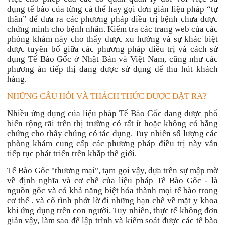
dụng tế bào của từng cá thể hay gọi đơn giản liệu pháp “tự
thân” để đưa ra các phương pháp điều trị bệnh chưa được
chứng minh cho bệnh nhân. Kiểm tra các trang web của các
phòng khám này cho thấy được xu hướng và sự khác biệt
được tuyên bố giữa các phương pháp điều trị và cách sử
dụng Tế Bào Gốc ở Nhật Bản và Việt Nam, cũng như các
phương án tiếp thị đang được sử dụng để thu hút khách
hàng.
NHỮNG CÂU HỎI VÀ THÁCH THỨC ĐƯỢC ĐẶT RA?
Nhiều ứng dụng của liệu pháp Tế Bào Gốc đang được phổ
biến rộng rãi trên thị trường có rất ít hoặc không có bằng
chứng cho thấy chúng có tác dụng. Tuy nhiên số lượng các
phòng khám cung cấp các phương pháp điều trị này vẫn
tiếp tục phát triển trên khắp thế giới.
Tế Bào Gốc "thương mại", tạm gọi vậy, dựa trên sự mập mờ
về định nghĩa và cơ chế của liệu pháp Tế Bào Gốc - là
nguồn gốc và có khả năng biệt hóa thành mọi tế bào trong
cơ thể , và cố tình phớt lờ đi những hạn chế về mặt y khoa
khi ứng dụng trên con người. Tuy nhiên, thực tế không đơn
giản vậy, làm sao để lập trình và kiểm soát được các tế bào