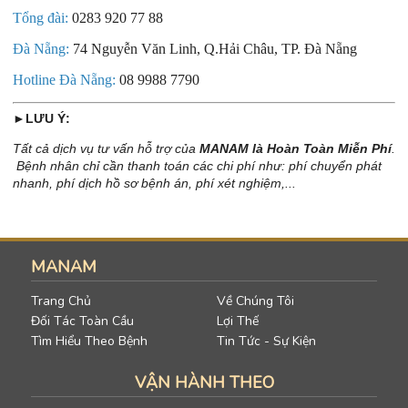
Tổng đài:
0283 920 77 88
Đà Nẵng:
74 Nguyễn Văn Linh, Q.Hải Châu, TP. Đà Nẵng
Hotline Đà Nẵng:
08 9988 7790
►LƯU Ý:
Tất cả dịch vụ tư vấn hỗ trợ của
MANAM là Hoàn Toàn Miễn Phí
.
Bệnh nhân chỉ cần thanh toán các chi phí như: phí chuyển phát
nhanh, phí dịch hồ sơ bệnh án, phí xét nghiệm,...
MANAM
Trang Chủ
Về Chúng Tôi
Đối Tác Toàn Cầu
Lợi Thế
Tìm Hiểu Theo Bệnh
Tin Tức - Sự Kiện
VẬN HÀNH THEO