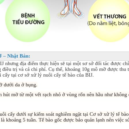
J – Nhật Bản:
 BIJ nhưng địa điểm thực hiện sẽ tại một sơ sở đối tác đươ
g điều trị và cả chi phí. Cụ thể, khoảng 10g mô mỡ được thu t
cấy tại cơ sở xử lý nuôi cấy tế bào của BIJ.
 dưới da ở bụng.
 hút mỡ từ một vết rạch nhỏ ở vùng rốn nên hầu như không đ
ôi cấy dưới sự kiểm soát nghiêm ngặt tại Cơ sở xử lý tế bà
ên là khoảng 5 tuần. Tế bào gốc được bảo quản lạnh nên việc sử