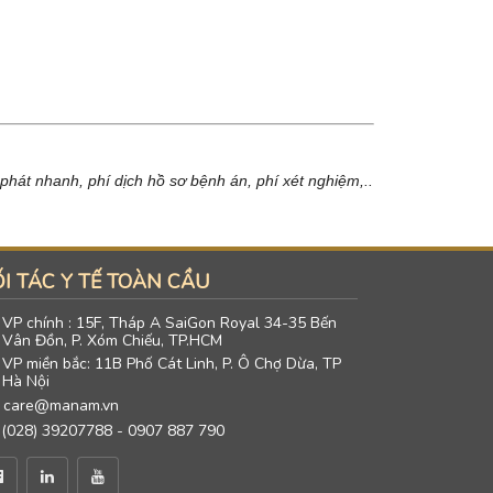
hát nhanh, phí dịch hồ sơ bệnh án, phí xét nghiệm,..
I TÁC Y TẾ TOÀN CẦU
VP chính : 15F, Tháp A SaiGon Royal 34-35 Bến
Vân Đồn, P. Xóm Chiếu, TP.HCM
VP miền bắc: 11B Phố Cát Linh, P. Ô Chợ Dừa, TP
Hà Nội
care@manam.vn
(028) 39207788 - 0907 887 790