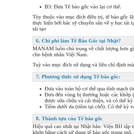
B3: Đưa Tế bào gốc vào lại cơ thể.
Tùy thuộc vào mục đích điều trị, tế bào gốc 
thực hiện bởi bác sỹ chuyên sâu về y học tái 
tái tạo
6. Chi phí làm Tế Bào Gốc tại Nhật?
MANAM luôn chú trọng về chất lượng hơn giá 
cho bệnh nhân Việt Nam.
Tuỳ vào mục đích sử dụng và liều chỉ định mà
7. Phương thức sử dụng Tế bào gốc:
Đưa vào toàn bộ cơ thể qua tĩnh mạch (t
Đưa đến vùng bị thương hoặc các khớp (t
được sửa chữa và cải thiện, và có thể k
Tiêm dưới da (tiêm tại chỗ). Có thể kỳ v
8. Thành tựu của Tế bào gốc
Hiệu quả cao nhất tại Nhật bản: Viện BIJ tập 
khớp bằng cách sử dụng tế bào gốc trung mô. 