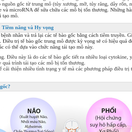
có nguồn gốc từ trung mô (tủy xương, mỡ, tủy răng, dây rốn,
ne và microRNA để sửa chữa các mô bị tổn thương. Những hàn
i tạo mô.
: Tiềm năng và Hy vọng
nh nhân và trả lại các tế bào gốc bằng cách tiêm truyền. Gi
n. Điều trị tế bào gốc trung mô được kỳ vọng sẽ có hiệu quả 
ác có thể dựa vào chức năng tái tạo mô này.
. Điều này là do các tế bào gốc tiết ra nhiều loại cytokine,
 quá trình tái tạo các mô bị tổn thương.
ể cải thiện nhiều tình trạng y tế mà các phương pháp điều t
 gốc?