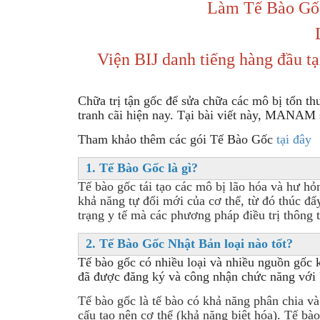
Làm Tế Bào Gốc 
Viện BIJ danh tiếng hàng đầu tạ
Chữa trị tận gốc để sửa chữa các mô bị tổn t
tranh cãi hiện nay. Tại bài viết này, MANAM 
Tham khảo thêm các gói Tế Bào Gốc
tại đây
1. Tế Bào Gốc là gì?
Tế bào gốc tái tạo các mô bị lão hóa và hư h
khả năng tự đổi mới của cơ thể, từ đó thúc
đẩ
trạng y tế mà các phương pháp điều trị thôn
2. Tế Bào Gốc Nhật Bản loại nào tốt?
Tế bào gốc có nhiều loại và nhiều nguồn gố
đã được đăng ký và công nhận chức năng với Ủy b
Tế bào gốc là tế bào có khả năng phân chia va
cấu tạo nên cơ thể (khả năng biệt hóa). Tế ba