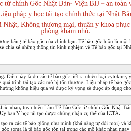
từ chính Gốc Nhật Bản- Viện BIJ – an toàn 
Liệu pháp y học tái tạo chính thức tại Nhật Bả
i Nhật, Không thương mại, thuần y khoa phục hồ
phòng khám nhỏ.
hương bằng tế bào gốc của chính bạn. Tế bào gốc luôn là một
sẽ chia sẻ những thông tin kinh nghiệm về Tế bào gốc tại Nh
ỏng. Điều này là do các tế bào gốc tiết ra nhiều loại cytokine,
y quá trình tái tạo các mô bị tổn thương. Liệu pháp tế bào gốc 
g thường không hiệu quả và được kỳ vọng sẽ được áp dụng c
c khác nhau, tuy nhiên Làm Tế Bào Gốc từ chính Gốc Nhật B
an Y học tái tạo được chứng nhận cụ thể của ICTA.
̀ tạo ra các tế bào giống như mình (khả năng tự đổi mới) và 
̀o gốc soma là tế bào gốc tồn tại trong các mô khác nhau ngay 