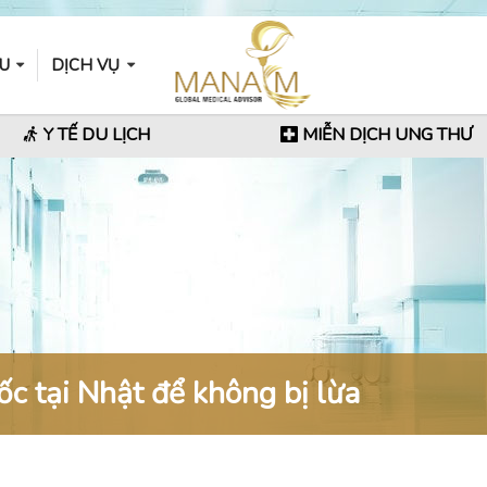
ẦU
DỊCH VỤ
Y TẾ DU LỊCH
MIỄN DỊCH UNG THƯ
c tại Nhật để không bị lừa