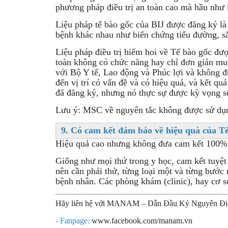
phương pháp điều trị an toàn cao mà hầu như 
Liệu pháp tế bào gốc của BIJ được đăng ký là
bệnh khác nhau như biến chứng tiểu đường, sắ
Liệu pháp điều trị hiếm hoi về Tế bào gốc đượ
toàn không có chức năng hay chỉ đơn giản mua
với Bộ Y tế, Lao động và Phúc lợi và không đư
đến vị trí có vấn đề và có hiệu quả, và kết q
đã đăng ký, nhưng nó thực sự được kỳ vọng s
Lưu ý: MSC về nguyên tắc không được sử dụn
9. Có cam kết đảm bảo về hiệu quà của T
Hiệu quả cao nhưng không đưa cam kết 100% 
Giống như mọi thứ trong y học, cam kết tuyệt
nên cần phải thử, từng loại một và từng bước
bệnh nhân. Các phòng khám (clinic), hay cơ 
Hãy liên hệ với MANAM – Dẫn Đầu Kỷ Nguyên Điều T
- Fanpage:
www.facebook.com/manam.vn