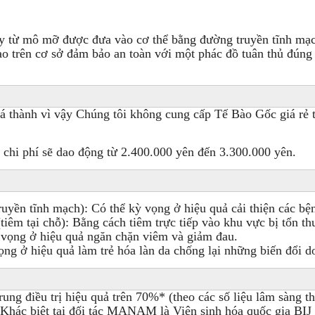
lấy từ mô mỡ được đưa vào cơ thể bằng đường truyền tĩnh mạc
tạo trên cơ sở đảm bảo an toàn với một phác đồ tuân thủ đúng
thành vì vậy Chúng tôi không cung cấp Tế Bào Gốc giá rẻ tu
 chi phí sẽ dao động từ 2.400.000 yên đến 3.300.000 yên.
ruyền tĩnh mạch): Có thể kỳ vọng ở hiệu quả cải thiện các b
iêm tại chỗ): Bằng cách tiêm trực tiếp vào khu vực bị tổn t
ỳ vọng ở hiệu quả ngăn chặn viêm và giảm đau.
ọng ở hiệu quả làm trẻ hóa làn da chống lại những biến đổi do
trung điều trị hiệu quả trên 70%* (theo các số liệu lâm sàng
Khác biệt tại đối tác MANAM là Viện sinh hóa quốc gia BIJ s