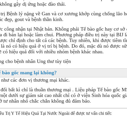
không gây dị ứng hoặc đào thải.
 trị Bệnh lý nặng về Gan và cơ xương khớp cùng chống lão hó
c đẹp, gout và bệnh thần kinh.
c công nhận tại Nhật bản. Không phải Tế bào gốc hay cơ sở đ
 đi bán lại hoặc làm chui. Phương pháp điều trị này tại BIJ
ợc chỉ định cho tất cả các bệnh. Tuy nhiên, khi được tiêm t
uả là nó có hiệu quả ở vị trí bị bệnh. Do đó, mặc dù nó được 
ẽ có hiệu quả đối với nhiều nhóm bệnh khác nhau.
g cho bệnh nhân Ung thư tùy tiện
ế bào gốc mang lại không?
như các đơn vị thương mại khác.
 đối bất kì chỉ là thuần thương mại . Liệu pháp Tế bào gốc 
 một dưới sự giám sát cao nhất chỉ có ở viện Sinh hóa quốc g
sở tư nhân nhỏ chắc chắn không đủ đảm bảo.
rị Y Tế Hiệu Quả Tại Nước Ngoài để được tư vấn chi tiết: