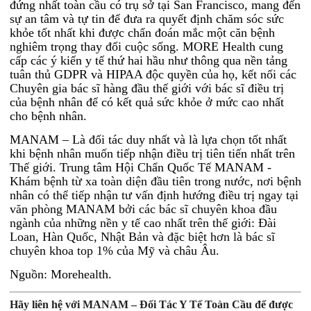
đứng nhất toàn cầu có trụ sở tại San Francisco, mang đến
sự an tâm và tự tin để đưa ra quyết định chăm sóc sức
khỏe tốt nhất khi được chẩn đoán mắc một căn bệnh
nghiêm trọng thay đổi cuộc sống. MORE Health cung
cấp các ý kiến ​​y tế thứ hai hầu như thông qua nền tảng
tuân thủ GDPR và HIPAA độc quyền của họ, kết nối các
Chuyên gia bác sĩ hàng đầu thế giới với bác sĩ điều trị
của bệnh nhân để có kết quả sức khỏe ở mức cao nhất
cho bệnh nhân.
MANAM – Là đối tác duy nhất và là lựa chọn tốt nhất
khi bệnh nhân muốn tiếp nhận điều trị tiên tiến nhất trên
Thế giới. Trung tâm Hội Chẩn Quốc Tế MANAM
-
Khám bệnh từ xa toàn diện đầu tiên trong nước, nơi bệnh
nhân có thể tiếp nhận tư vấn định hướng điều trị ngay tại
văn phòng MANAM bởi các bác sĩ chuyên khoa đầu
ngành của những nền y tế cao nhất trên thế giới: Đài
Loan, Hàn Quốc, Nhật Bản và đặc biệt hơn là bác sĩ
chuyên khoa top 1% của Mỹ và châu Âu.
Nguồn: Morehealth.
Hãy liên hệ với MANAM – Đối Tác Y Tế Toàn Cầu để được