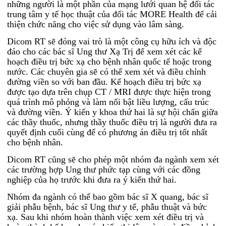
những người là một phần của mạng lưới quan hệ đối tác
trung tâm y tế học thuật của đối tác MORE Health để cải
thiện chức năng cho việc sử dụng vào lâm sàng.
Dicom RT sẽ đóng vai trò là một công cụ hữu ích và độc
đáo cho các bác sĩ Ung thư Xạ Trị để xem xét các kế
hoạch điều trị bức xạ cho bệnh nhân quốc tế hoặc trong
nước. Các chuyên gia sẽ có thể xem xét và điều chỉnh
đường viền so với ban đầu. Kế hoạch điều trị bức xạ
được tạo dựa trên chụp CT / MRI được thực hiện trong
quá trình mô phỏng và làm nổi bật liều lượng, cấu trúc
và đường viền. Ý kiến y khoa ​​thứ hai là sự hội chẩn giữa
các thầy thuốc, nhưng thầy thuốc điều trị là người đưa ra
quyết định cuối cùng để có phương án điều trị tốt nhất
cho bệnh nhân.
Dicom RT cũng sẽ cho phép một nhóm đa ngành xem xét
các trường hợp Ung thư phức tạp cùng với các đồng
nghiệp của họ trước khi đưa ra ý kiến ​​thứ hai.
Nhóm đa ngành có thể bao gồm bác sĩ X quang, bác sĩ
giải phẫu bệnh, bác sĩ Ung thư y tế, phẫu thuật và bức
xạ. Sau khi nhóm hoàn thành việc xem xét điều trị và