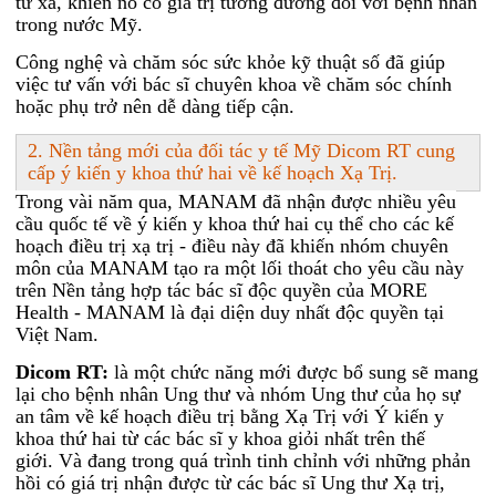
từ xa, khiến nó có giá trị tương đương đối với bệnh nhân
trong nước Mỹ.
Công nghệ và chăm sóc sức khỏe kỹ thuật số đã giúp
việc tư vấn với bác sĩ chuyên khoa về chăm sóc chính
hoặc phụ trở nên dễ dàng tiếp cận.
2. Nền tảng mới của đối tác y tế Mỹ Dicom RT cung
cấp ý kiến y khoa ​​thứ hai về kế hoạch Xạ Trị.
Trong vài năm qua, MANAM đã nhận được nhiều yêu
cầu quốc tế về ý kiến y khoa ​​thứ hai cụ thể cho các kế
hoạch điều trị xạ trị - điều này đã khiến nhóm chuyên
môn của MANAM tạo ra một lối thoát cho yêu cầu này
trên Nền tảng hợp tác bác sĩ độc quyền của MORE
Health - MANAM là đại diện duy nhất độc quyền tại
Việt Nam.
Dicom RT:
là một chức năng mới được bổ sung sẽ mang
lại cho bệnh nhân Ung thư và nhóm Ung thư của họ sự
an tâm về kế hoạch điều trị bằng Xạ Trị với Ý kiến y
khoa thứ hai từ các bác sĩ y khoa giỏi nhất trên thế
giới. Và đang trong quá trình tinh chỉnh với những phản
hồi có giá trị nhận được từ các bác sĩ Ung thư Xạ trị,