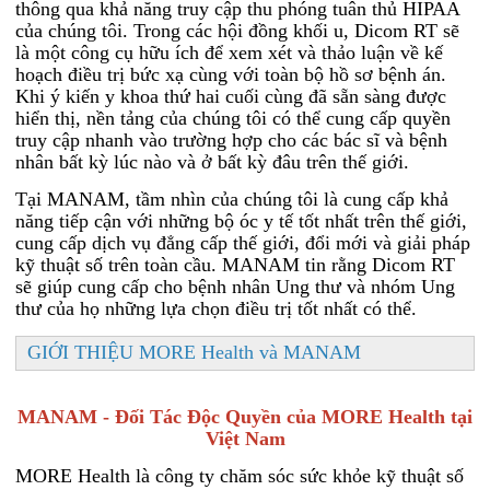
thông qua khả năng truy cập thu phóng tuân thủ HIPAA
của chúng tôi. Trong các hội đồng khối u, Dicom RT sẽ
là một công cụ hữu ích để xem xét và thảo luận về kế
hoạch điều trị bức xạ cùng với toàn bộ hồ sơ bệnh án.
Khi ý kiến ​​y khoa thứ hai cuối cùng đã sẵn sàng được
hiển thị, nền tảng của chúng tôi có thể cung cấp quyền
truy cập nhanh vào trường hợp cho các bác sĩ và bệnh
nhân bất kỳ lúc nào và ở bất kỳ đâu trên thế giới.
Tại MANAM, tầm nhìn của chúng tôi là cung cấp khả
năng tiếp cận với những bộ óc y tế tốt nhất trên thế giới,
cung cấp dịch vụ đẳng cấp thế giới, đổi mới và giải pháp
kỹ thuật số trên toàn cầu. MANAM tin rằng Dicom RT
sẽ giúp cung cấp cho bệnh nhân Ung thư và nhóm Ung
thư của họ những lựa chọn điều trị tốt nhất có thể.
GIỚI THIỆU MORE Health và MANAM
MANAM - Đối Tác Độc Quyền của MORE Health tại
Việt Nam
MORE Health là công ty chăm sóc sức khỏe kỹ thuật số